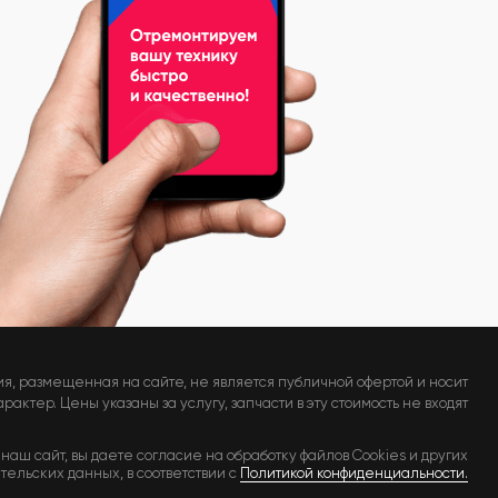
я, размещенная на сайте, не является публичной офертой и носит
актер. Цены указаны за услугу, запчасти в эту стоимость не входят
наш сайт, вы даете согласие на обработку файлов Cookies и других
тельских данных, в соответствии с
Политикой конфиденциальности.