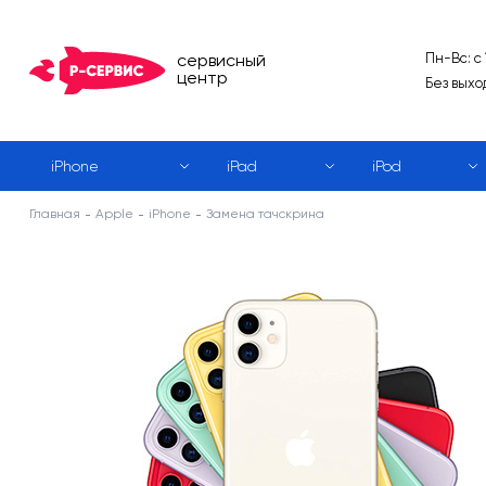
сервисный
Пн-Вс: с
центр
Без выхо
iPhone
iPad
iPod
Главная
Apple
iPhone
Замена тачскрина