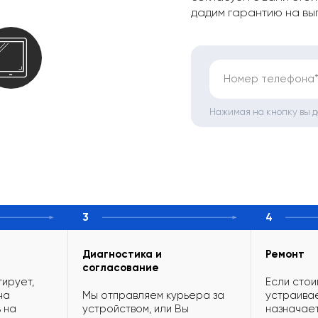
дадим гарантию на вы
Номер телефона
Нажимая на кнопку вы 
3
4
Диагностика и
Ремонт
согласование
ирует,
Если стои
на
Мы отправляем курьера за
устраивае
 на
устройством, или Вы
назначает