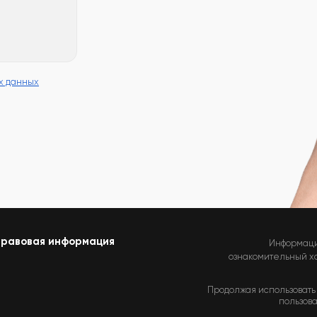
х данных
равовая информация
Информаци
ознакомительный хар
Продолжая использовать 
пользова