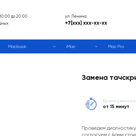
ул. Ленина
 10:00 до 20:00
+7(xxx) xxx-xx-xx
дных
Macbook
iMac
Mac Pro
Замена тачскри
Время ремонта
от 15 минут
Проведем диагностику
согласуем с вами стои