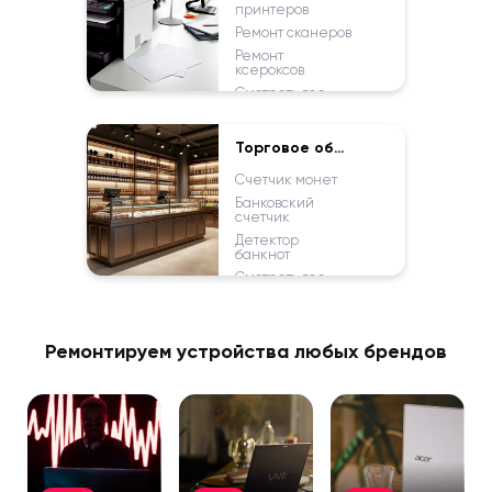
принтеров
Ремонт сканеров
Ремонт
ксероксов
Смотреть все
Торговое оборудование
Счетчик монет
Банковский
счетчик
Детектор
банкнот
Смотреть все
Ремонтируем устройства любых брендов