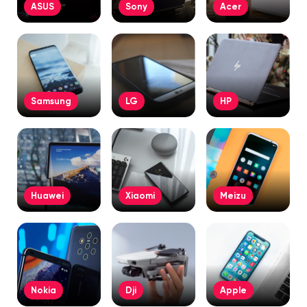
ASUS
Sony
Acer
Samsung
LG
HP
Huawei
Xiaomi
Meizu
Nokia
Dji
Apple