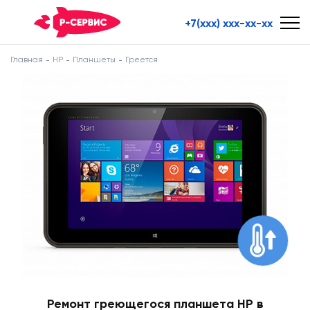
+7(xxx) xxx-xx-xx
Главная
HP
Планшеты
Греется
Ремонт греющегося планшета HP в