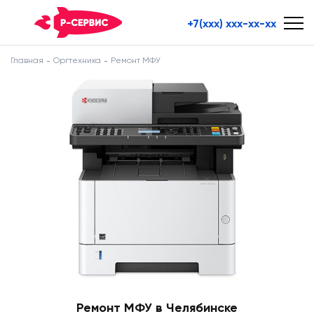
+7(xxx) xxx-xx-xx
Главная
Оргтехника
Ремонт МФУ
Ремонт МФУ в Челябинске