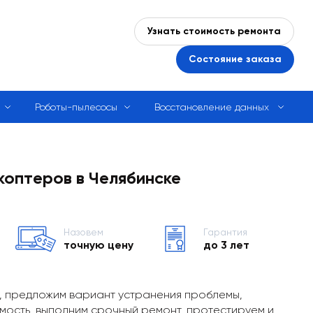
Узнать стоимость ремонта
Состояние заказа
Роботы-пылесосы
Восстановление данных
коптеров в Челябинске
Назовем
Гарантия
точную цену
до 3 лет
, предложим вариант устранения проблемы,
мость, выполним срочный ремонт, протестируем и