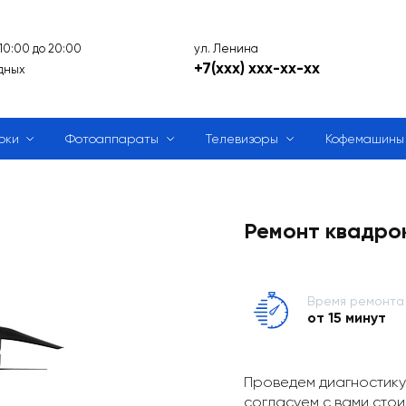
ул. Ленина
 10:00 до 20:00
+7(xxx) xxx-xx-xx
дных
оки
Фотоаппараты
Телевизоры
Кофемашины
Ремонт квадро
Время ремонта
от 15 минут
Проведем диагностику
согласуем с вами стои