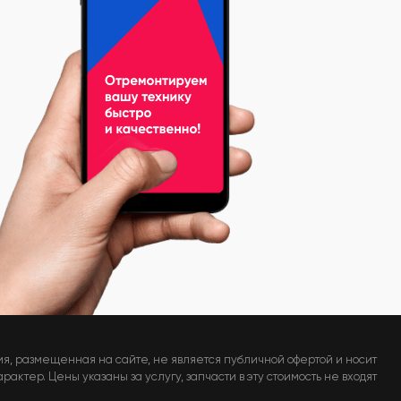
я, размещенная на сайте, не является публичной офертой и носит
актер. Цены указаны за услугу, запчасти в эту стоимость не входят