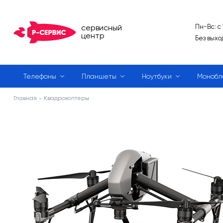
сервисный
Пн-Вс: с
центр
Без выхо
Телефоны
Планшеты
Ноутбуки
Монобл
Главная
Квадрокоптеры