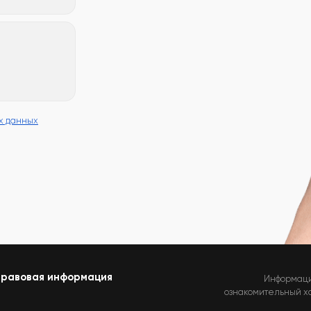
х данных
равовая информация
Информаци
ознакомительный хар