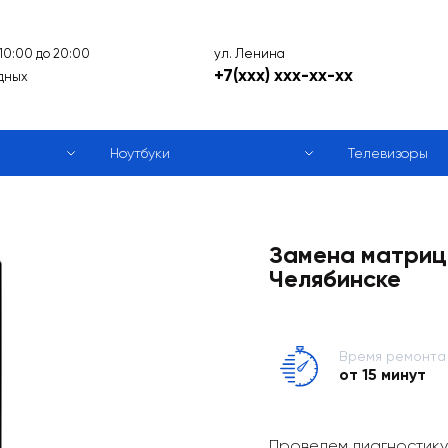
ул. Ленина
 10:00 до 20:00
+7(xxx) xxx-xx-xx
дных
Ноутбуки
Телевизоры
Замена матриц
Челябинске
Время ремонта
от 15 минут
Проведем диагностику