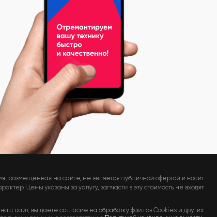
я, размещенная на сайте, не является публичной офертой и носит
актер. Цены указаны за услугу, запчасти в эту стоимость не входят
наш сайт, вы даете согласие на обработку файлов Cookies и других