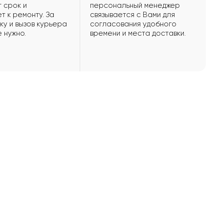
 срок и
персональный менеджер
т к ремонту. За
связывается с Вами для
ку и вызов курьера
согласования удобного
е нужно.
времени и места доставки.