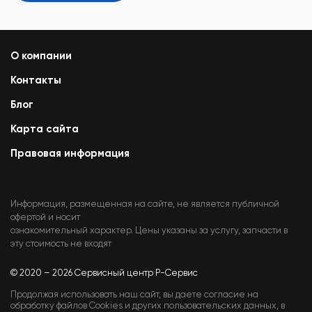
О компании
Контакты
Блог
Карта сайта
Правовая информация
Информация, размещенная на сайте, не является публичной
офертой и носит
ознакомительный характер. Цены указаны за услугу, запчасти в
эту стоимость не входят
© 2020 – 2026 Сервисный центр Р-Сервис
Продолжая использовать наш сайт, вы даете согласие на
обработку файлов Cookies и других пользовательских данных, в